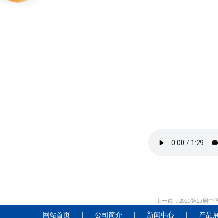
上一篇：2025第26届
网站首页
|
公司简介
|
新闻中心
|
产品