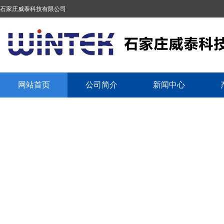
石家庄威泰科技有限公司
网站首页
公司简介
新闻中心