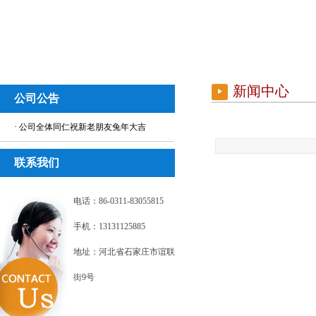
新闻中心
公司公告
· 公司全体同仁祝新老朋友兔年大吉
联系我们
电话：86-0311-83055815
手机：13131125885
地址：河北省石家庄市谊联
街9号