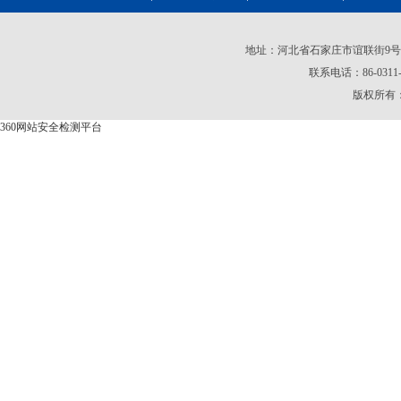
地址：河北省石家庄市谊联街9号 EMAIL
联系电话：86-0311-8
版权所有
360网站安全检测平台